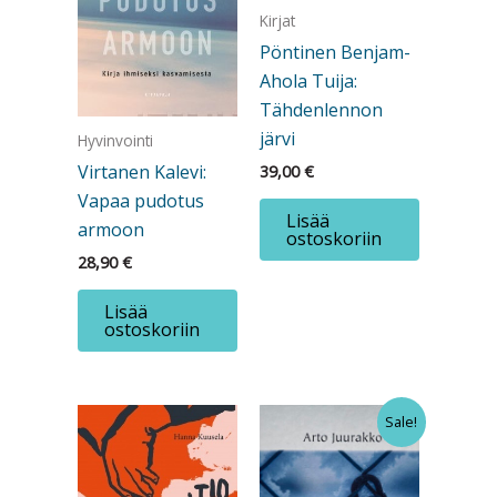
Kirjat
Pöntinen Benjam-
Ahola Tuija:
Tähdenlennon
järvi
Hyvinvointi
Virtanen Kalevi:
39,00
€
Vapaa pudotus
Lisää
armoon
ostoskoriin
28,90
€
Lisää
ostoskoriin
Sale!