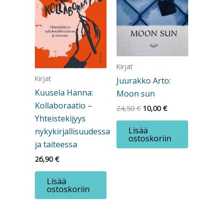
Kirjat
Kirjat
Juurakko Arto:
Kuusela Hanna:
Moon sun
Kollaboraatio –
Alkuperäinen
Nykyinen
24,50
€
10,00
€
hinta
hinta
Yhteistekijyys
oli:
on:
Lisää
nykykirjallisuudessa
24,50 €.
10,00 €.
ostoskoriin
ja taiteessa
26,90
€
Lisää
ostoskoriin