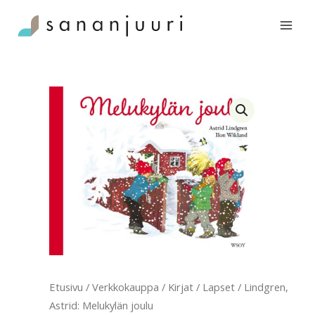
Siirry
joulu
sisältöön
määrä
Etusivu
/
Verkkokauppa
/
Kirjat
/
Lapset
/ Lindgren,
Astrid: Melukylän joulu