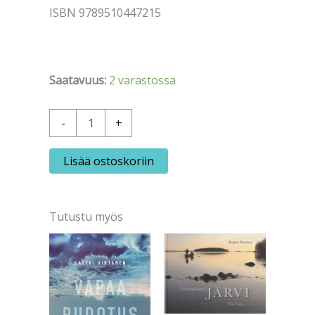
ISBN 9789510447215
Saatavuus:
2 varastossa
Lindgren,
-
+
Astrid:
Melukylän
joulu
Lisää ostoskoriin
määrä
Tutustu myös