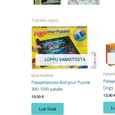
Tutustu myös
LOPPU VARASTOSTA
Palapel
Muut tuotteet
Palape
Palapelialusta Roll your Puzzle
Dogs
300-1500 palalle
15,90
19,50
€
Lu
Lue lisää