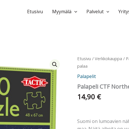
Etusivu
Myymälä
Palvelut
Yrity
Etusivu
/
Verkkokauppa
/
P
palaa
Palapelit
Palapeli CTF North
14,90
€
Suomi on lumoavien näh
maa. Näitä aiheita on vuo