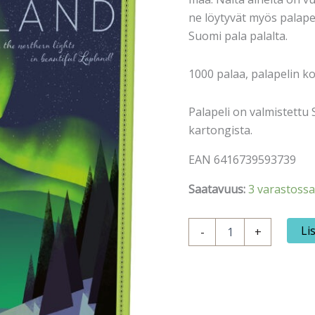
ne löytyvät myös palapel
Suomi pala palalta.
1000 palaa, palapelin ko
Palapeli on valmistettu
kartongista.
EAN 6416739593739
Saatavuus:
3 varastossa
Palapeli
Li
-
+
CTF
Northern
Lights
1000
palaa
määrä