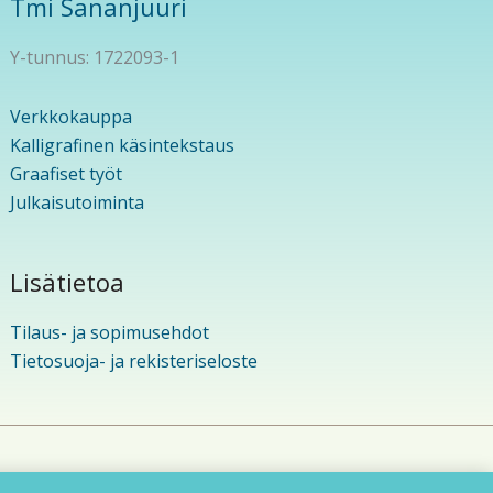
Tmi Sananjuuri
Y-tunnus: 1722093-1
Verkkokauppa
Kalligrafinen käsintekstaus
Graafiset työt
Julkaisutoiminta
Lisätietoa
Tilaus- ja sopimusehdot
Tietosuoja- ja rekisteriseloste
eema