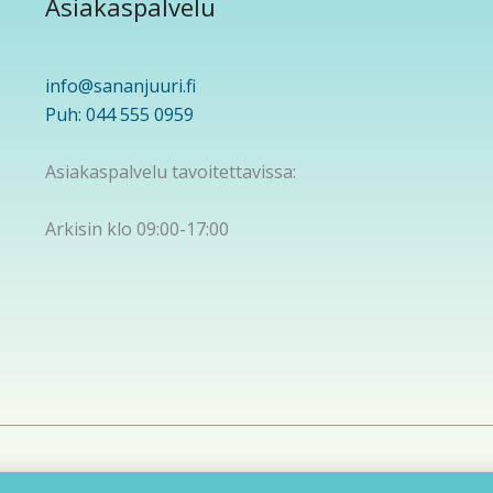
Asiakaspalvelu
info@sananjuuri.fi
Puh: 044 555 0959
Asiakaspalvelu tavoitettavissa:
Arkisin klo 09:00-17:00
yright © 2026 Sananjuuri | Powered by
Astra WordPress-t