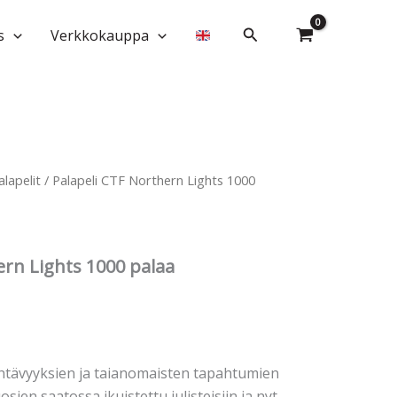
Lights
1000
Hae
s
Verkkokauppa
palaa
määrä
alapelit
/ Palapeli CTF Northern Lights 1000
ern Lights 1000 palaa
tävyyksien ja taianomaisten tapahtumien
sien saatossa ikuistettu julisteisiin ja nyt