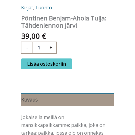
Kirjat
,
Luonto
Pöntinen Benjam-Ahola Tuija:
Tähdenlennon järvi
39,00
€
Pöntinen
-
+
Benjam-
Ahola
Tuija:
Lisää ostoskoriin
Tähdenlennon
järvi
määrä
Kuvaus
Jokaisella meillä on
mansikkapaikkamme: paikka, joka on
tärkeä; paikka, jossa olo on onnekas;