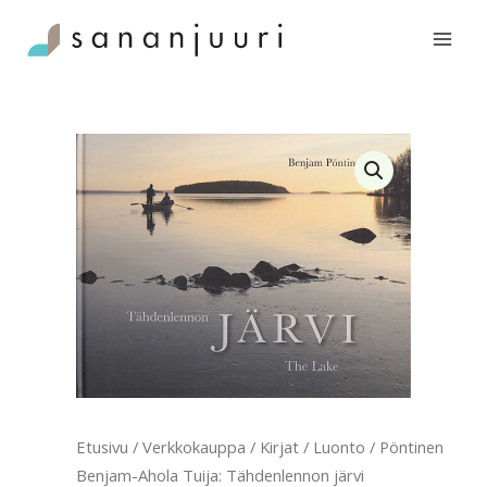
Siirry
Tuija:
sisältöön
Tähdenlennon
järvi
määrä
Etusivu
/
Verkkokauppa
/
Kirjat
/
Luonto
/ Pöntinen
Benjam-Ahola Tuija: Tähdenlennon järvi