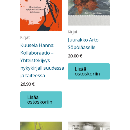
Kirjat
Kirjat
Juurakko Arto:
Kuusela Hanna:
Söpölääselle
Kollaboraatio –
20,00
€
Yhteistekijyys
nykykirjallisuudessa
Lisää
ostoskoriin
ja taiteessa
26,90
€
Lisää
ostoskoriin