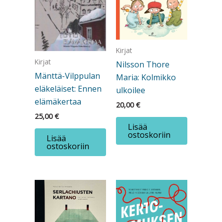
Kirjat
Kirjat
Nilsson Thore
Mänttä-Vilppulan
Maria: Kolmikko
eläkeläiset: Ennen
ulkoilee
elämäkertaa
20,00
€
25,00
€
Lisää
ostoskoriin
Lisää
ostoskoriin