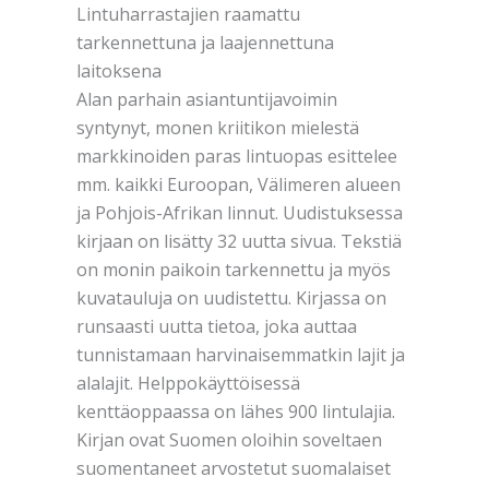
Lintuharrastajien raamattu
tarkennettuna ja laajennettuna
laitoksena
Alan parhain asiantuntijavoimin
syntynyt, monen kriitikon mielestä
markkinoiden paras lintuopas esittelee
mm. kaikki Euroopan, Välimeren alueen
ja Pohjois-Afrikan linnut. Uudistuksessa
kirjaan on lisätty 32 uutta sivua. Tekstiä
on monin paikoin tarkennettu ja myös
kuvatauluja on uudistettu. Kirjassa on
runsaasti uutta tietoa, joka auttaa
tunnistamaan harvinaisemmatkin lajit ja
alalajit. Helppokäyttöisessä
kenttäoppaassa on lähes 900 lintulajia.
Kirjan ovat Suomen oloihin soveltaen
suomentaneet arvostetut suomalaiset