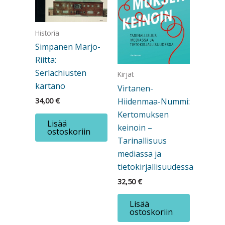
Historia
Simpanen Marjo-
Riitta:
Serlachiusten
Kirjat
kartano
Virtanen-
Hiidenmaa-Nummi:
34,00
€
Kertomuksen
Lisää
keinoin –
ostoskoriin
Tarinallisuus
mediassa ja
tietokirjallisuudessa
32,50
€
Lisää
ostoskoriin