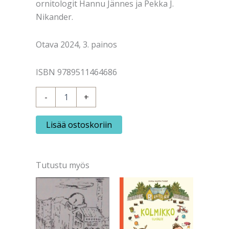
ornitologit Hannu Jännes ja Pekka J.
Nikander.
Otava 2024, 3. painos
ISBN 9789511464686
Svensson
-
+
ym.:
Lintuopas
-
Lisää ostoskoriin
Euroopan
ja
Välimeren
alueen
Tutustu myös
linnut
määrä