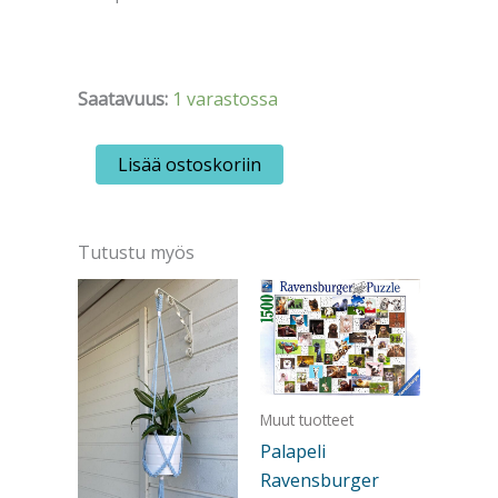
Saatavuus:
1 varastossa
Tarrapaketti
Lisää ostoskoriin
Henna
Adel
-
Eläimet
Tutustu myös
määrä
Muut tuotteet
Palapeli
Ravensburger