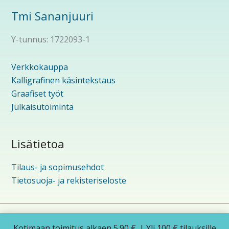
Tmi Sananjuuri
Y-tunnus: 1722093-1
Verkkokauppa
Kalligrafinen käsintekstaus
Graafiset työt
Julkaisutoiminta
Lisätietoa
Tilaus- ja sopimusehdot
Tietosuoja- ja rekisteriseloste
Copyright © 2026 Sananjuuri | Powered by
Astra
Kotimaan toimitus alkaen 5.90 €. | Yli 100 € tilauksille