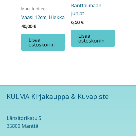
Ranttalimaan
Muut tuotteet
juhlat
Vaasi 12cm, Hiekka
6,50
€
40,00
€
Lisää
Lisää
ostoskoriin
ostoskoriin
KULMA Kirjakauppa & Kuvapiste
Länsitorikatu 5
35800 Mänttä