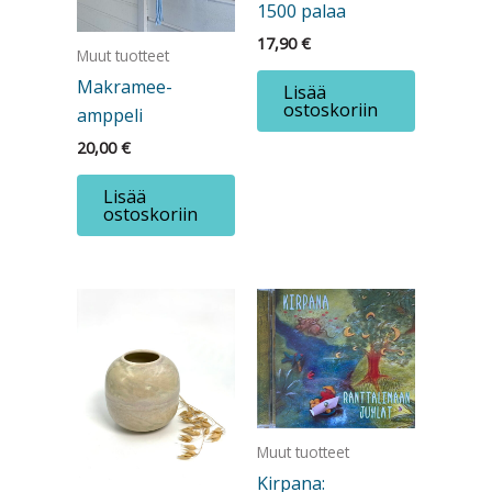
1500 palaa
17,90
€
Muut tuotteet
Makramee-
Lisää
ostoskoriin
amppeli
20,00
€
Lisää
ostoskoriin
Muut tuotteet
Kirpana: