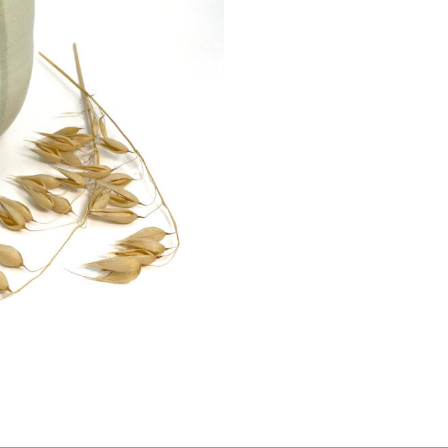
määrä