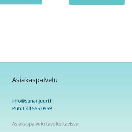
Asiakaspalvelu
info@sananjuuri.fi
Puh: 044 555 0959
Asiakaspalvelu tavoitettavissa: