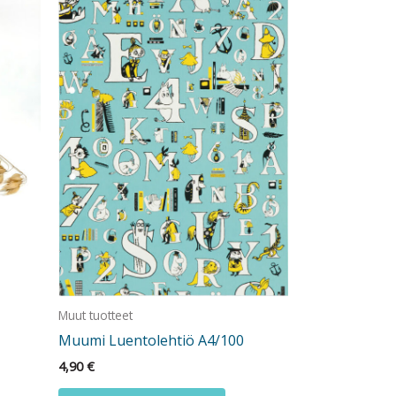
Muut tuotteet
Muumi Luentolehtiö A4/100
4,90
€