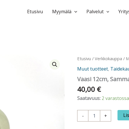
Etusivu
Myymälä
Palvelut
Yrity
Etusivu
/
Verkkokauppa
/
M
Muut tuotteet
,
Taideka
Vaasi 12cm, Samma
40,00
€
Saatavuus:
2 varastossa
Vaasi
Li
-
+
12cm,
Sammal