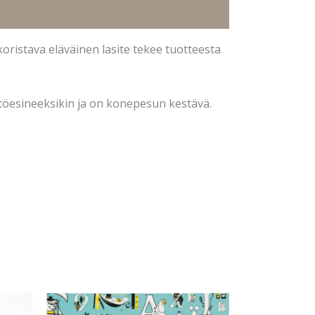
oristava eläväinen lasite tekee tuotteesta
töesineeksikin ja on konepesun kestävä.