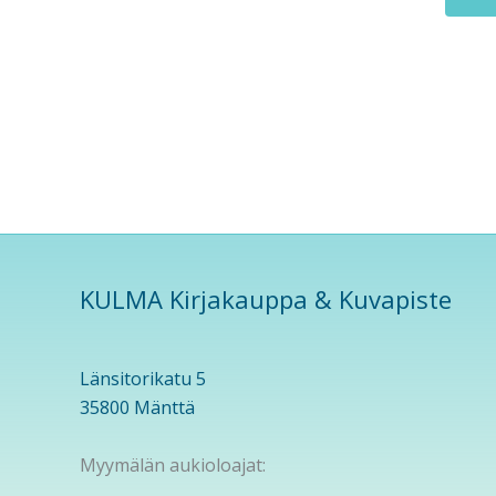
KULMA Kirjakauppa & Kuvapiste
Länsitorikatu 5
35800 Mänttä
Myymälän aukioloajat: