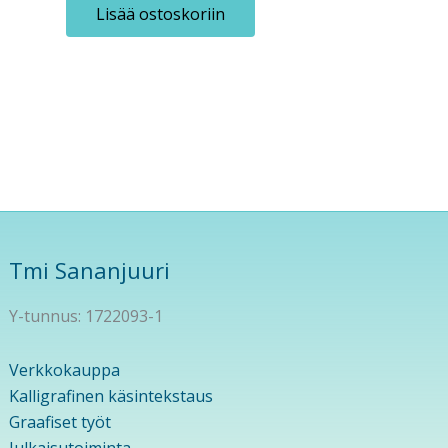
Lisää ostoskoriin
Tmi Sananjuuri
Y-tunnus: 1722093-1
Verkkokauppa
Kalligrafinen käsintekstaus
Graafiset työt