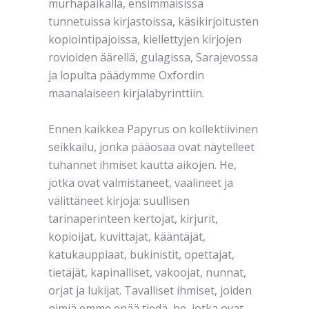
murhapaikalla, ensimmäisissä
tunnetuissa kirjastoissa, käsikirjoitusten
kopiointipajoissa, kiellettyjen kirjojen
rovioiden äärellä, gulagissa, Sarajevossa
ja lopulta päädymme Oxfordin
maanalaiseen kirjalabyrinttiin.
Ennen kaikkea Papyrus on kollektiivinen
seikkailu, jonka pääosaa ovat näytelleet
tuhannet ihmiset kautta aikojen. He,
jotka ovat valmistaneet, vaalineet ja
välittäneet kirjoja: suullisen
tarinaperinteen kertojat, kirjurit,
kopioijat, kuvittajat, kääntäjät,
katukauppiaat, bukinistit, opettajat,
tietäjät, kapinalliset, vakoojat, nunnat,
orjat ja lukijat. Tavalliset ihmiset, joiden
nimiä emme enää tiedä, he, jotka ovat