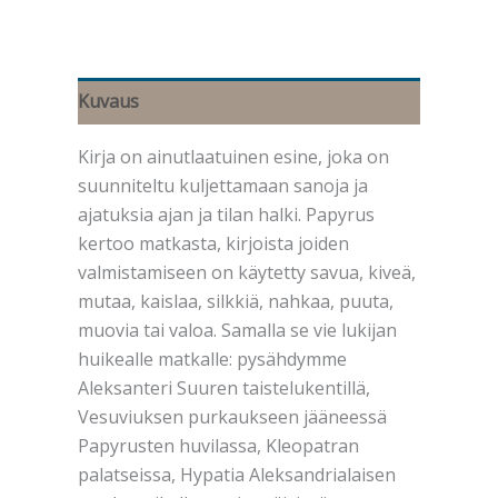
määrä
Kuvaus
Kirja on ainutlaatuinen esine, joka on
suunniteltu kuljettamaan sanoja ja
ajatuksia ajan ja tilan halki. Papyrus
kertoo matkasta, kirjoista joiden
valmistamiseen on käytetty savua, kiveä,
mutaa, kaislaa, silkkiä, nahkaa, puuta,
muovia tai valoa. Samalla se vie lukijan
huikealle matkalle: pysähdymme
Aleksanteri Suuren taistelukentillä,
Vesuviuksen purkaukseen jääneessä
Papyrusten huvilassa, Kleopatran
palatseissa, Hypatia Aleksandrialaisen