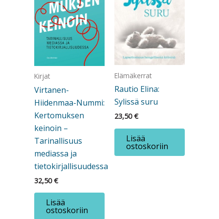
Elämäkerrat
Kirjat
Rautio Elina:
Virtanen-
Sylissä suru
Hiidenmaa-Nummi:
Kertomuksen
23,50
€
keinoin –
Lisää
Tarinallisuus
ostoskoriin
mediassa ja
tietokirjallisuudessa
32,50
€
Lisää
ostoskoriin