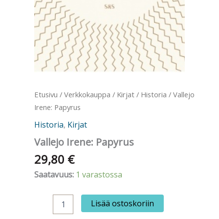
Etusivu
/
Verkkokauppa
/
Kirjat
/
Historia
/ Vallejo
Irene: Papyrus
Historia
,
Kirjat
Vallejo Irene: Papyrus
29,80
€
Saatavuus:
1 varastossa
Vallejo
Lisää ostoskoriin
Irene:
Papyrus