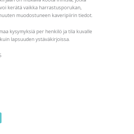
 voi kerätä vaikka harrastusporukan,
muuten muodostuneen kaveripiirin tiedot.
maa kysymyksiä per henkilö ja tila kuvalle
n kuin lapsuuden ystäväkirjoissa.
5