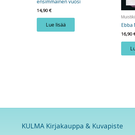
ensimmäinen vuosi
14,90
€
Muistiki
Lue lisää
Ebba M
16,90
Lu
KULMA Kirjakauppa & Kuvapiste