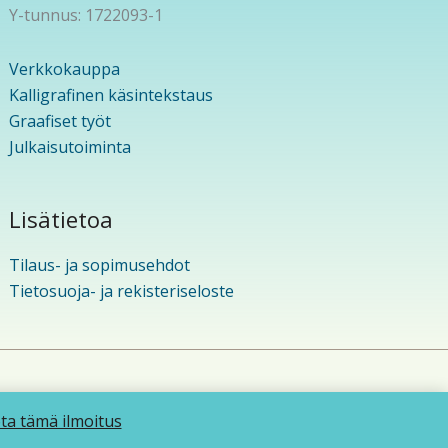
Y-tunnus: 1722093-1
Verkkokauppa
Kalligrafinen käsintekstaus
Graafiset työt
Julkaisutoiminta
Lisätietoa
Tilaus- ja sopimusehdot
Tietosuoja- ja rekisteriseloste
eema
ota tämä ilmoitus