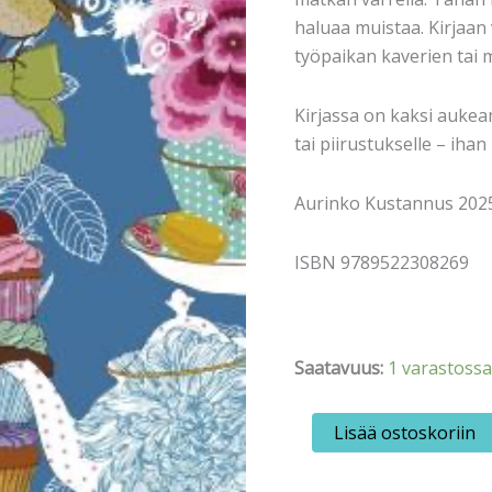
haluaa muistaa. Kirjaan
työpaikan kaverien tai 
Kirjassa on kaksi aukea
tai piirustukselle – iha
Aurinko Kustannus 202
ISBN 9789522308269
Saatavuus:
1 varastossa
Varpu,
Lisää ostoskoriin
Maarit:
Ystäväkirja
aikuisille