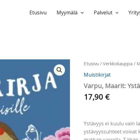
Etusivu
Myymälä
Palvelut
Yrity
Etusivu
/
Verkkokauppa
/
M
Muistikirjat
Varpu, Maarit: Ystäv
17,90
€
Ystävyys ei kuulu vain l
ystävyyssuhteet voivat 
matkan varrella. Tähän 