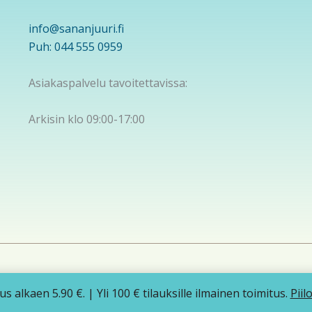
info@sananjuuri.fi
Puh: 044 555 0959
Asiakaspalvelu tavoitettavissa:
Arkisin klo 09:00-17:00
yright © 2026 Sananjuuri | Powered by
Astra WordPress-t
s alkaen 5.90 €. | Yli 100 € tilauksille ilmainen toimitus.
Piil