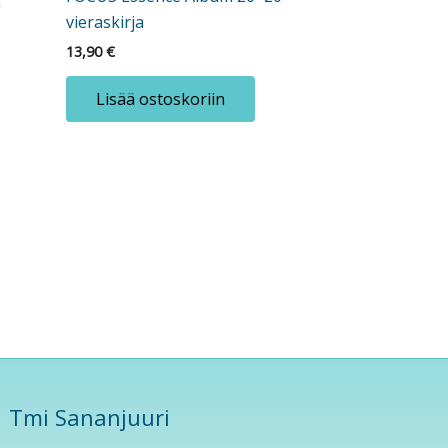
a
vieraskirja
13,90
€
Lisää ostoskoriin
Tmi Sananjuuri