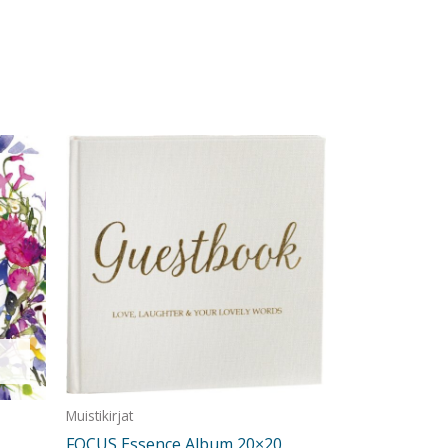
Muistikirjat
FOCUS Essence Album 20×20