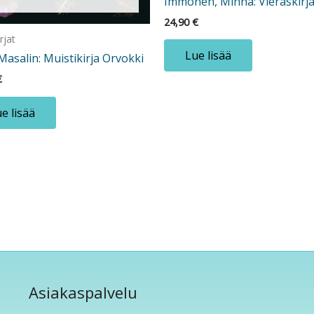
Immonen, Minna: Vieraskirj
24,90
€
rjat
Lue lisää
asalin: Muistikirja Orvokki
€
e lisää
Asiakaspalvelu