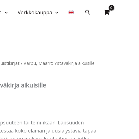
Ystäväkirja
aikuisille
Hae
s
Verkkokauppa
määrä
uistikirjat
/ Varpu, Maarit: Ystäväkirja aikuisille
äkirja aikuisille
apsuuteen tai teini-ikään. Lapsuuden
kestää koko elämän ja uusia ystäviä tapaa
kirjaan on mukava koota ihmisiä, jotka