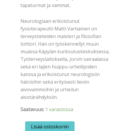
tapaturmat ja vammat.
Neurologiaan erikoistunut
fysioterapeutti Matti Vartiainen on
terveystieteiden maisteri ja filosofian
tohtori. Hän on työskennellyt muun
muassa Käpylän kuntoutuskeskuksessa,
Työterveyslaitoksella, Jorvin sairaalassa
sekä eri lajien huippu-urheilijoiden
kanssa ja erikoistunut neurologisiin
häiriöihin sekä erityisesti lieviin
aivovammoihin ja urheilun
aivotärähdyksiin.
Saatavuus:
1 varastossa
Vartiainen,
Lisää ostoskoriin
Matti: