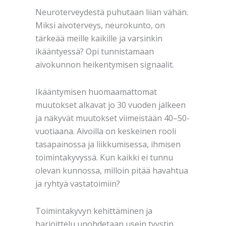
Neuroterveydestä puhutaan liian vähän.
Miksi aivoterveys, neurokunto, on
tärkeää meille kaikille ja varsinkin
ikääntyessä? Opi tunnistamaan
aivokunnon heikentymisen signaalit.
Ikääntymisen huomaamattomat
muutokset alkavat jo 30 vuoden jälkeen
ja näkyvät muutokset viimeistään 40–50-
vuotiaana. Aivoilla on keskeinen rooli
tasapainossa ja liikkumisessa, ihmisen
toimintakyvyssä. Kun kaikki ei tunnu
olevan kunnossa, milloin pitää havahtua
ja ryhtyä vastatoimiin?
Toimintakyvyn kehittäminen ja
harjoittelu unohdetaan usein tyystin.