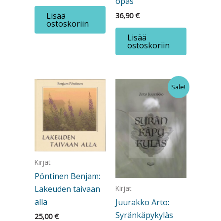
opas
Lisää
36,90
€
ostoskoriin
Lisää
ostoskoriin
Sale!
Kirjat
Pöntinen Benjam:
Lakeuden taivaan
Kirjat
alla
Juurakko Arto:
Syränkäpykyläs
25,00
€