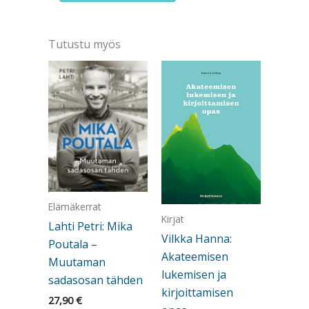
Aivot
kuntoon
-
Tutustu myös
terveyttä
ja
suorituskykyä
määrä
Elämäkerrat
Kirjat
Lahti Petri: Mika
Vilkka Hanna:
Poutala –
Akateemisen
Muutaman
lukemisen ja
sadasosan tähden
kirjoittamisen
27,90
€