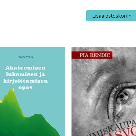
Viherjuuri,
Lisää ostoskoriin
Ryynänen:
Milloin
mummo
tulee?
määrä