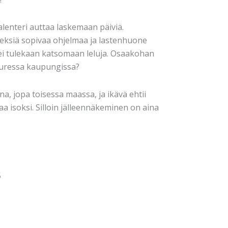
alenteri auttaa laskemaan päiviä.
ksiä sopivaa ohjelmaa ja lastenhuone
ei tulekaan katsomaan leluja. Osaakohan
uressa kaupungissa?
 jopa toisessa maassa, ja ikävä ehtii
aa isoksi. Silloin jälleennäkeminen on aina
5