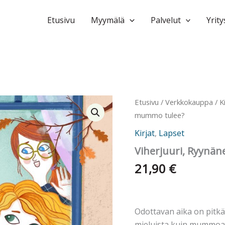
Etusivu
Myymälä
Palvelut
Yrity
Etusivu
/
Verkkokauppa
/
K
mummo tulee?
Kirjat
,
Lapset
Viherjuuri, Ryynän
21,90
€
Odottavan aika on pitkä.
mieluista kuin mummoa