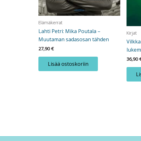
Elämäkerrat
Lahti Petri: Mika Poutala –
Kirjat
Muutaman sadasosan tähden
Vilkk
27,90
€
lukemi
36,90
Lisää ostoskoriin
Li