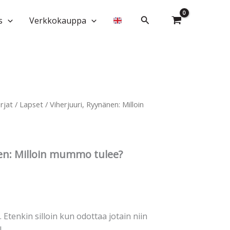
Milloin
mummo
Hae
s
Verkkokauppa
tulee?
määrä
irjat
/
Lapset
/ Viherjuuri, Ryynänen: Milloin
en: Milloin mummo tulee?
 Etenkin silloin kun odottaa jotain niin
!