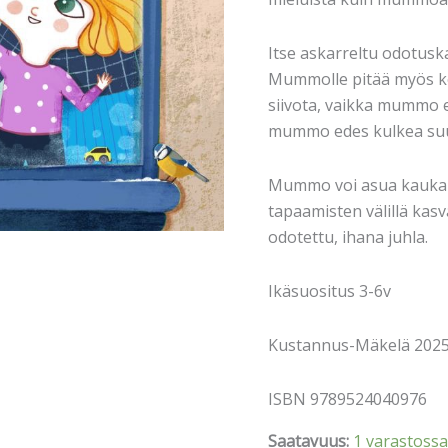
Itse askarreltu odotusk
Mummolle pitää myös ke
siivota, vaikka mummo 
mummo edes kulkea su
Mummo voi asua kaukana,
tapaamisten välillä kasv
odotettu, ihana juhla.
Ikäsuositus 3-6v
Kustannus-Mäkelä 202
ISBN 9789524040976
Saatavuus:
1 varastossa