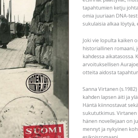
tapahtumien ketju joht
omia juuriaan DNA-testi
sukulaisia alkaa löytyä,
Joki vie lopulta kaiken
historiallinen romaani,
kahdessa aikatasossa. K
arvoituksellisen Auraj
otteita aidosta tapahtum
Sanna Virtanen (s.1982)
kahden lapsen äiti ja y
Häntä kiinnostavat sekä
sukututkimus. Virtanen k
hänen novellejaan on ju
mennyt ja nykyinen koht
esikoisromaani.