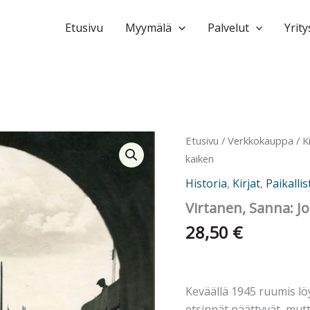
Etusivu
Myymälä
Palvelut
Yrity
Etusivu
/
Verkkokauppa
/
K
kaiken
Historia
,
Kirjat
,
Paikallis
Virtanen, Sanna: Jo
28,50
€
Keväällä 1945 ruumis lö
etsinnät päättyvät, mutt