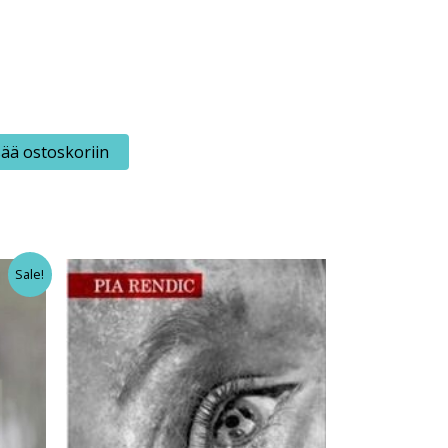
sää ostoskoriin
Sale!