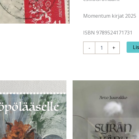
Momentum kirjat 2025
ISBN 9789524171731
Virtanen,
Li
-
+
Sanna:
Joki
vie
lopulta
kaiken
määrä