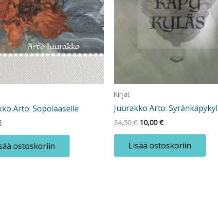
Kirjat
Juurakko Arto: Syränkäpyky
kko Arto: Söpölääselle
Alkuperäinen
Nykyinen
24,50
€
10,00
€
€
hinta
hinta
oli:
on:
Lisää ostoskoriin
sää ostoskoriin
24,50 €.
10,00 €.