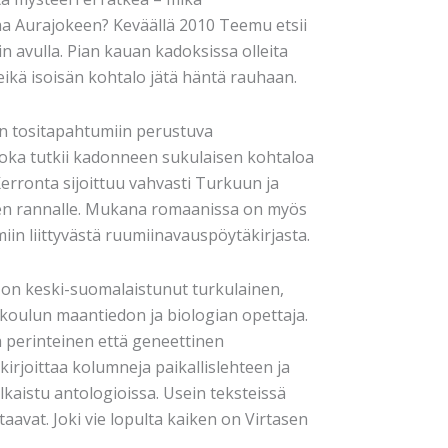
aa Aurajokeen? Keväällä 2010 Teemu etsii
n avulla. Pian kauan kadoksissa olleita
 eikä isoisän kohtalo jätä häntä rauhaan.
 on tositapahtumiin perustuva
 joka tutkii kadonneen sukulaisen kohtaloa
erronta sijoittuu vahvasti Turkuun ja
oen rannalle. Mukana romaanissa on myös
iin liittyvästä ruumiinavauspöytäkirjasta.
 on keski-suomalaistunut turkulainen,
läkoulun maantiedon ja biologian opettaja.
 perinteinen että geneettinen
irjoittaa kolumneja paikallislehteen ja
lkaistu antologioissa. Usein teksteissä
aavat. Joki vie lopulta kaiken on Virtasen