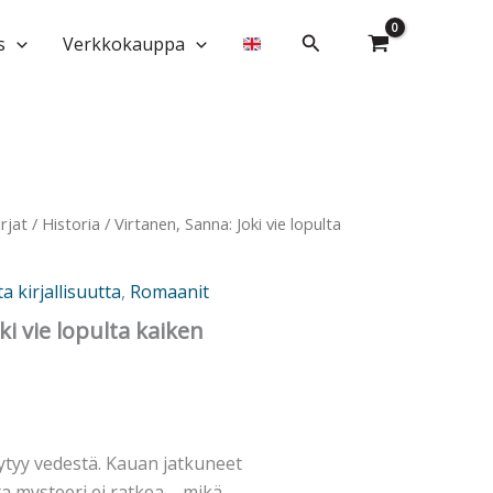
vie
lopulta
Hae
s
Verkkokauppa
kaiken
määrä
irjat
/
Historia
/ Virtanen, Sanna: Joki vie lopulta
ta kirjallisuutta
,
Romaanit
ki vie lopulta kaiken
ytyy vedestä. Kauan jatkuneet
a mysteeri ei ratkea – mikä