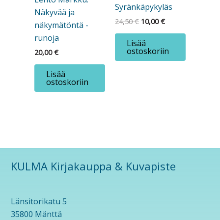
Syränkäpykyläs
Näkyvää ja
Alkuperäinen
Nykyinen
24,50
€
10,00
€
näkymätöntä -
hinta
hinta
runoja
oli:
on:
Lisää
24,50 €.
10,00 €.
ostoskoriin
20,00
€
Lisää
ostoskoriin
KULMA Kirjakauppa & Kuvapiste
Länsitorikatu 5
35800 Mänttä