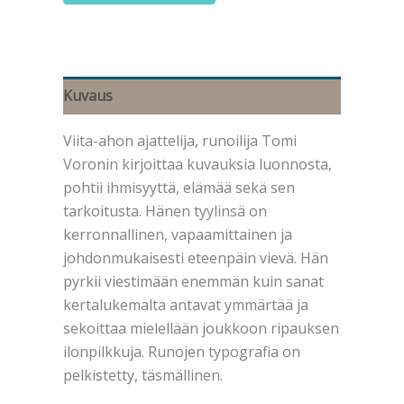
ajattelija
-
torpparin
elämää
määrä
Kuvaus
Viita-ahon ajattelija, runoilija Tomi
Voronin kirjoittaa kuvauksia luonnosta,
pohtii ihmisyyttä, elämää sekä sen
tarkoitusta. Hänen tyylinsä on
kerronnallinen, vapaamittainen ja
johdonmukaisesti eteenpäin vievä. Hän
pyrkii viestimään enemmän kuin sanat
kertalukemalta antavat ymmärtää ja
sekoittaa mielellään joukkoon ripauksen
ilonpilkkuja. Runojen typografia on
pelkistetty, täsmällinen.