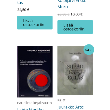
Koipijärvi Erkki:
täs
Muru
24,50
€
Alkuperäinen
Nykyinen
20,00
€
10,00
€
hinta
hinta
Lisää
oli:
on:
ostoskoriin
Lisää
20,00 €.
10,00 €.
ostoskoriin
Sale!
Kirjat
Paikallista kirjallisuutta
Juurakko Arto:
Lehto Markku: