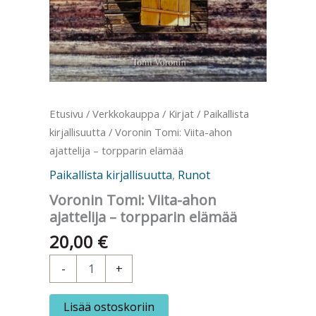
Etusivu
/
Verkkokauppa
/
Kirjat
/
Paikallista
kirjallisuutta
/ Voronin Tomi: Viita-ahon
ajattelija – torpparin elämää
Paikallista kirjallisuutta
,
Runot
Voronin Tomi: Viita-ahon
ajattelija – torpparin elämää
20,00
€
Voronin
-
+
Tomi:
Viita-
ahon
Lisää ostoskoriin