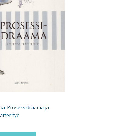
ina: Prosessidraama ja
eatterityö