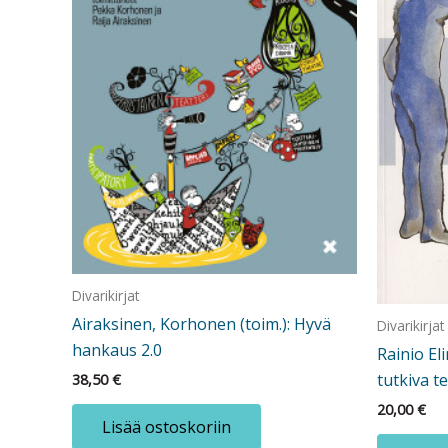
Divarikirjat
Airaksinen, Korhonen (toim.): Hyvä
Divarikirjat
hankaus 2.0
Rainio El
tutkiva t
38,50
€
20,00
€
Lisää ostoskoriin