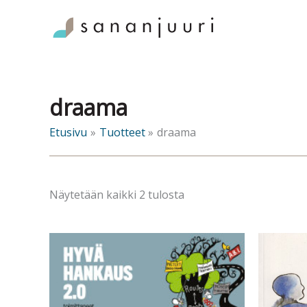
Siirry
sisältöön
draama
Etusivu
Tuotteet
draama
Sorted
Näytetään kaikki 2 tulosta
by
latest