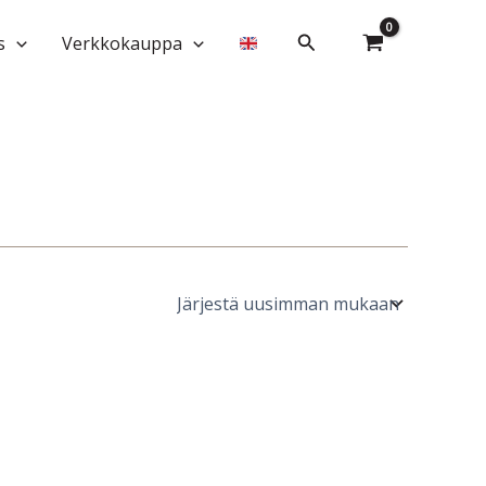
Hae
s
Verkkokauppa