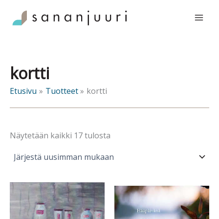
Siirry
sisältöön
kortti
Etusivu
Tuotteet
kortti
Sorted
Näytetään kaikki 17 tulosta
by
latest