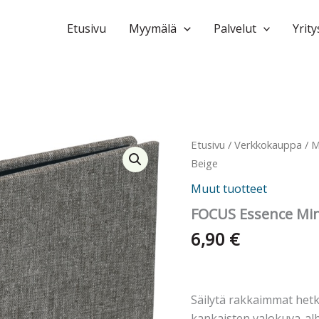
Etusivu
Myymälä
Palvelut
Yrity
Etusivu
/
Verkkokauppa
/
M
Beige
Muut tuotteet
FOCUS Essence Min
6,90
€
Säilytä rakkaimmat hetk
kankaisten valokuva-al