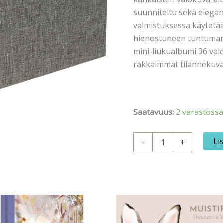
suunniteltu sekä elegans
valmistuksessa käytetää
hienostuneen tuntuman 
mini-liukualbumi 36 valo
rakkaimmat tilannekuvasi 
Saatavuus:
2 varastossa
FOCUS
Li
-
+
Essence
Minialbumi
10x15
Beige
määrä