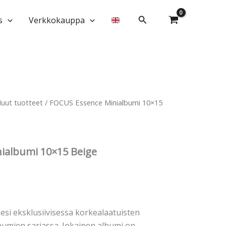
10x15
Beige
Hae
s
Verkkokauppa
määrä
uut tuotteet
/ FOCUS Essence Minialbumi 10×15
ialbumi 10×15 Beige
esi eksklusiivisessa korkealaatuisten
bumien sarjassa. Jokainen albumi on