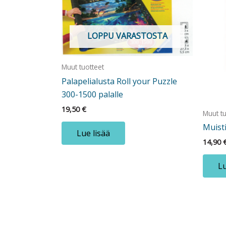
LOPPU VARASTOSTA
Muut tuotteet
Palapelialusta Roll your Puzzle
300-1500 palalle
19,50
€
Muut tu
Muist
Lue lisää
14,90
Lu