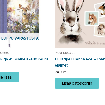
LOPPU VARASTOSTA
otteet
Muut tuotteet
ikirja A5 Mainelakeus Peura
Muistipeli Henna Adel – Iha
eläimet
€
24,90
€
e lisää
Lisää ostoskoriin