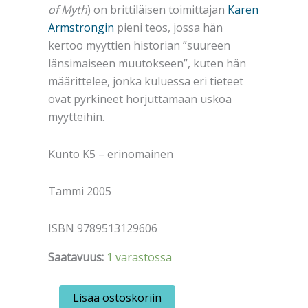
of Myth
) on brittiläisen toimittajan
Karen
Armstrongin
pieni teos, jossa hän
kertoo myyttien historian ”suureen
länsimaiseen muutokseen”, kuten hän
määrittelee, jonka kuluessa eri tieteet
ovat pyrkineet horjuttamaan uskoa
myytteihin.
Kunto K5 – erinomainen
Tammi 2005
ISBN 9789513129606
Saatavuus:
1 varastossa
Armstrong,
Lisää ostoskoriin
Karen: