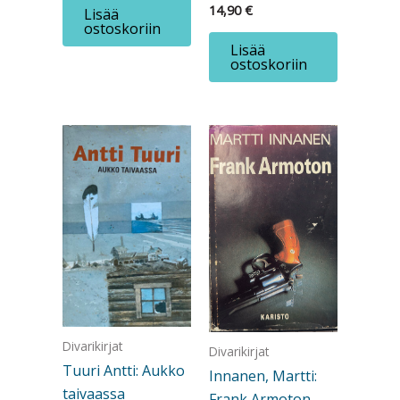
14,90
€
Lisää
ostoskoriin
Lisää
ostoskoriin
Divarikirjat
Divarikirjat
Tuuri Antti: Aukko
Innanen, Martti:
taivaassa
Frank Armoton