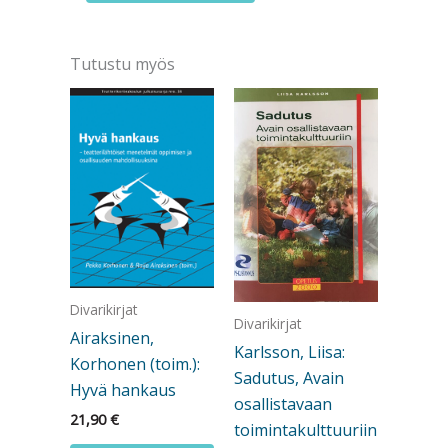
Myyttien
lyhyt
historia
Tutustu myös
määrä
Divarikirjat
Divarikirjat
Airaksinen,
Karlsson, Liisa:
Korhonen (toim.):
Sadutus, Avain
Hyvä hankaus
osallistavaan
21,90
€
toimintakulttuuriin