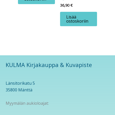
36,90
€
Lisää
ostoskoriin
KULMA Kirjakauppa & Kuvapiste
Länsitorikatu 5
35800 Mänttä
Myymälän aukioloajat: