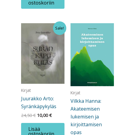
ostoskoriin
Sale!
Kirjat
Kirjat
Juurakko Arto:
Vilkka Hanna:
Syränkäpykyläs
Akateemisen
Alkuperäinen
Nykyinen
24,50
€
10,00
€
lukemisen ja
hinta
hinta
kirjoittamisen
oli:
on:
Lisää
24,50 €.
10,00 €.
opas
ostoskoriin