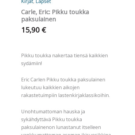
Kirjat
,
Lapset
Carle, Eric: Pikku toukka
paksulainen
15,90
€
Pikku toukka nakertaa tiensä kaikkien
sydämiin!
Eric Carlen Pikku toukka paksulainen
lukeutuu kaikkien aikojen
rakastetuimpiin lastenkirjaklassikoihin.
Unohtumattoman hauska ja
sykähdyttävä Pikku toukka
paksulainenon lunastanut itselleen
vankkumattoman aseman ikisuosikkina,