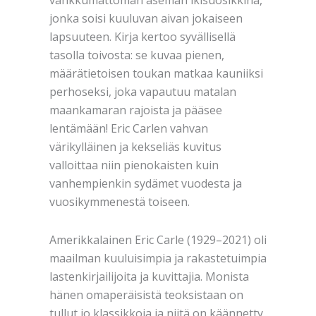
jonka soisi kuuluvan aivan jokaiseen
lapsuuteen. Kirja kertoo syvällisellä
tasolla toivosta: se kuvaa pienen,
määrätietoisen toukan matkaa kauniiksi
perhoseksi, joka vapautuu matalan
maankamaran rajoista ja pääsee
lentämään! Eric Carlen vahvan
värikylläinen ja kekseliäs kuvitus
valloittaa niin pienokaisten kuin
vanhempienkin sydämet vuodesta ja
vuosikymmenestä toiseen.
Amerikkalainen Eric Carle (1929–2021) oli
maailman kuuluisimpia ja rakastetuimpia
lastenkirjailijoita ja kuvittajia. Monista
hänen omaperäisistä teoksistaan on
tullut jo klassikkoja ja niitä on käännetty