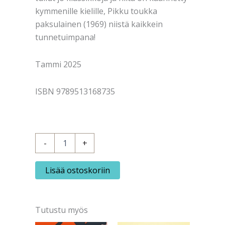
kymmenille kielille, Pikku toukka
paksulainen (1969) niistä kaikkein
tunnetuimpana!
Tammi 2025
ISBN 9789513168735
Carle,
-
+
Eric:
Pikku
toukka
Lisää ostoskoriin
paksulainen
määrä
Tutustu myös