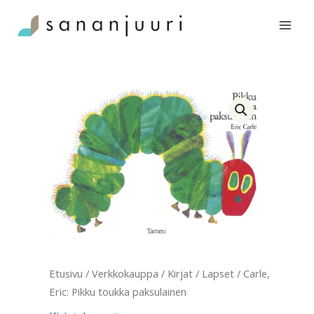
Siirry
toukka
sisältöön
paksulainen
määrä
Etusivu
/
Verkkokauppa
/
Kirjat
/
Lapset
/ Carle,
Eric: Pikku toukka paksulainen