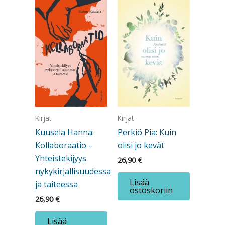
Kirjat
Kirjat
Perkiö Pia: Kuin
Kuusela Hanna:
olisi jo kevät
Kollaboraatio –
Yhteistekijyys
26,90
€
nykykirjallisuudessa
Lisää
ja taiteessa
ostoskoriin
26,90
€
Lisää