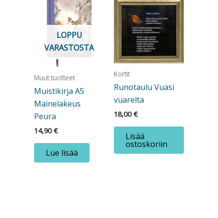
LOPPU
VARASTOSTA
Kortit
Muut tuotteet
Runotaulu Vuasi
Muistikirja A5
vuarelta
Mainelakeus
18,00
€
Peura
14,90
€
Lisää
ostoskoriin
Lue lisää