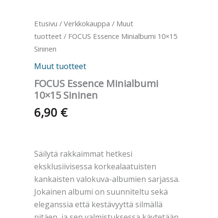
Etusivu
/
Verkkokauppa
/
Muut
tuotteet
/ FOCUS Essence Minialbumi 10×15
Sininen
Muut tuotteet
FOCUS Essence Minialbumi
10×15 Sininen
6,90
€
Säilytä rakkaimmat hetkesi
eksklusiivisessa korkealaatuisten
kankaisten valokuva-albumien sarjassa.
Jokainen albumi on suunniteltu sekä
eleganssia että kestävyyttä silmällä
pitäen, ja sen valmistuksessa käytetään