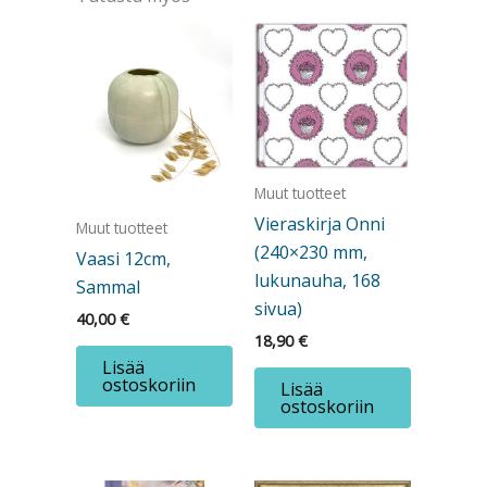
Muut tuotteet
Vieraskirja Onni
Muut tuotteet
(240×230 mm,
Vaasi 12cm,
lukunauha, 168
Sammal
sivua)
40,00
€
18,90
€
Lisää
ostoskoriin
Lisää
ostoskoriin