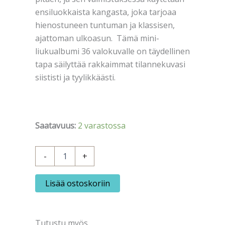
ensiluokkaista kangasta, joka tarjoaa
hienostuneen tuntuman ja klassisen,
ajattoman ulkoasun. Tämä mini-
liukualbumi 36 valokuvalle on täydellinen
tapa säilyttää rakkaimmat tilannekuvasi
siististi ja tyylikkäästi.
Saatavuus:
2 varastossa
FOCUS
-
+
Essence
Minialbumi
10x15
Lisää ostoskoriin
Sininen
määrä
Tutustu myös