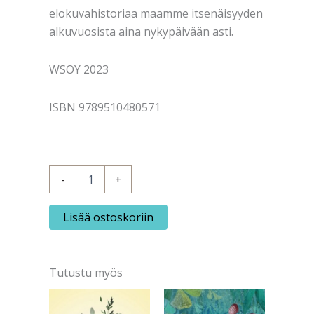
elokuvahistoriaa maamme itsenäisyyden
alkuvuosista aina nykypäivään asti.
WSOY 2023
ISBN 9789510480571
Jutila,
-
+
Niko:
Molle
-
Lisää ostoskoriin
Rauni
Mollbergin
elämä
ja
Tutustu myös
elokuvat
määrä