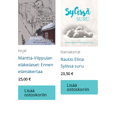
Kirjat
Elämäkerrat
Mänttä-Vilppulan
Rautio Elina:
eläkeläiset: Ennen
Sylissä suru
elämäkertaa
23,50
€
25,00
€
Lisää
ostoskoriin
Lisää
ostoskoriin