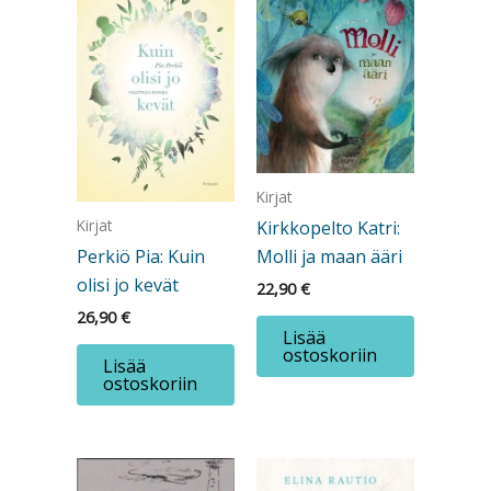
Kirjat
Kirjat
Kirkkopelto Katri:
Perkiö Pia: Kuin
Molli ja maan ääri
olisi jo kevät
22,90
€
26,90
€
Lisää
ostoskoriin
Lisää
ostoskoriin