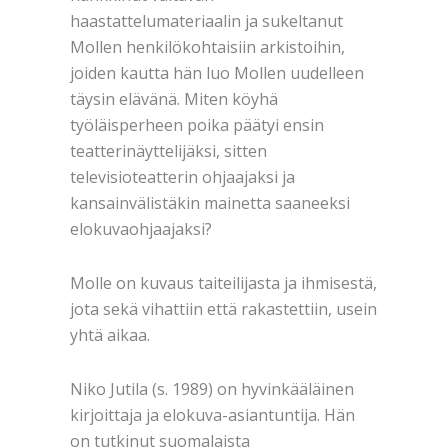
haastattelumateriaalin ja sukeltanut
Mollen henkilökohtaisiin arkistoihin,
joiden kautta hän luo Mollen uudelleen
täysin elävänä. Miten köyhä
työläisperheen poika päätyi ensin
teatterinäyttelijäksi, sitten
televisioteatterin ohjaajaksi ja
kansainvälistäkin mainetta saaneeksi
elokuvaohjaajaksi?
Molle on kuvaus taiteilijasta ja ihmisestä,
jota sekä vihattiin että rakastettiin, usein
yhtä aikaa.
Niko Jutila (s. 1989) on hyvinkääläinen
kirjoittaja ja elokuva-asiantuntija. Hän
on tutkinut suomalaista