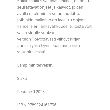
Kaikki mallit sisältävät selkeät, helposti
seurattavat ohjeet ja kaaviot, joiden
avulla neulominen sujuu mutkitta.
Joihinkin malleihin on laadittu ohjeet
kahdelle eri lankavahvuudelle, joista voit
valita sinulle sopivan
version.Toivottavasti viihdyt kirjani
parissa yhtä hyvin, kuin minä niitä
suunnitellessa!
Lämpimin terveisin,
Sisko
Readme.fi 2025
ISBN 9789524161756