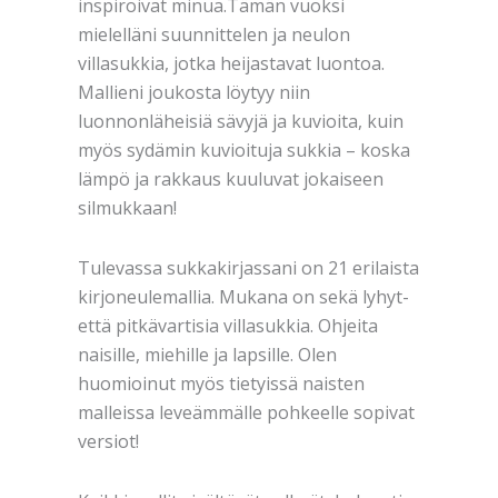
inspiroivat minua.Tämän vuoksi
mielelläni suunnittelen ja neulon
villasukkia, jotka heijastavat luontoa.
Mallieni joukosta löytyy niin
luonnonläheisiä sävyjä ja kuvioita, kuin
myös sydämin kuvioituja sukkia – koska
lämpö ja rakkaus kuuluvat jokaiseen
silmukkaan!
Tulevassa sukkakirjassani on 21 erilaista
kirjoneulemallia. Mukana on sekä lyhyt-
että pitkävartisia villasukkia. Ohjeita
naisille, miehille ja lapsille. Olen
huomioinut myös tietyissä naisten
malleissa leveämmälle pohkeelle sopivat
versiot!