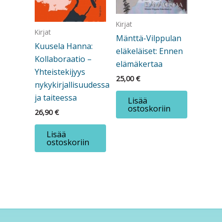
Kirjat
Kirjat
Mänttä-Vilppulan
Kuusela Hanna:
eläkeläiset: Ennen
Kollaboraatio –
elämäkertaa
Yhteistekijyys
25,00
€
nykykirjallisuudessa
ja taiteessa
Lisää
ostoskoriin
26,90
€
Lisää
ostoskoriin