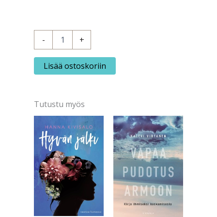
Malinen,
-
+
Sisko:
Sissukat
-
Lisää ostoskoriin
Luonnon
lumoissa
määrä
Tutustu myös