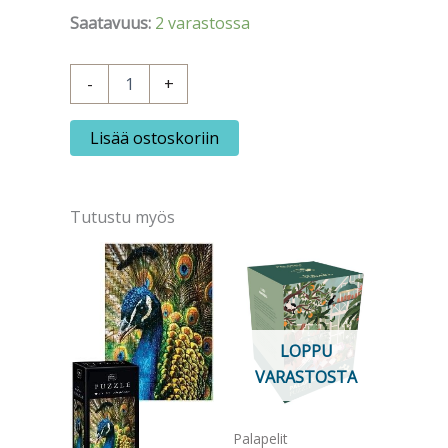
Saatavuus:
2 varastossa
Mauri
-
+
Kunnas
Kirjankannet
1000-
Lisää ostoskoriin
palainen
palapeli
määrä
Tutustu myös
LOPPU
VARASTOSTA
Palapelit