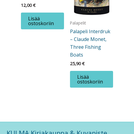
12,00
€
Lisää
ostoskoriin
Palapelit
Palapeli Interdruk
– Claude Monet,
Three Fishing
Boats
25,90
€
Lisää
ostoskoriin
KULMA Kirjakauppa & Kuvapiste