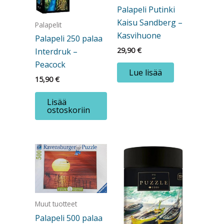
Palapeli Putinki
Kaisu Sandberg –
Palapelit
Kasvihuone
Palapeli 250 palaa
29,90
€
Interdruk –
Peacock
Lue lisää
15,90
€
Lisää
ostoskoriin
Muut tuotteet
Palapeli 500 palaa