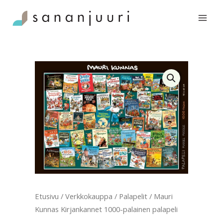
Siirry
1000-
sisältöön
palainen
palapeli
määrä
Etusivu
/
Verkkokauppa
/
Palapelit
/ Mauri
Kunnas Kirjankannet 1000-palainen palapeli