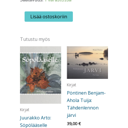
Pertamo,
Lisää ostoskoriin
Karoliina:
Lintu
sanoo
määrä
Tutustu myös
Kirjat
Pöntinen Benjam-
Ahola Tuija:
Tähdenlennon
Kirjat
järvi
Juurakko Arto:
39,00
€
Söpölääselle