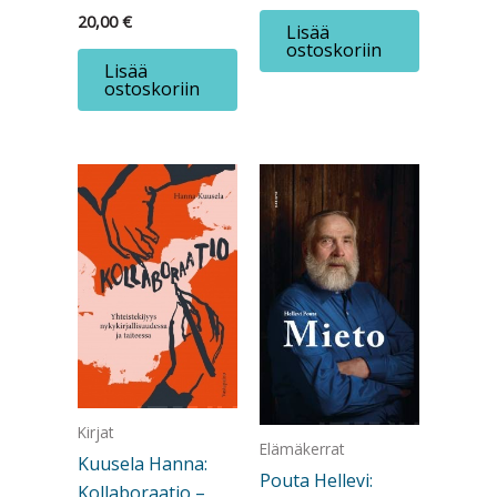
20,00
€
Lisää
ostoskoriin
Lisää
ostoskoriin
Kirjat
Elämäkerrat
Kuusela Hanna:
Pouta Hellevi:
Kollaboraatio –