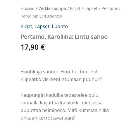
Etusivu
/
Verkkokauppa
/
Kirjat
/
Lapset
/ Pertamo,
Karoliina: Lintu sanoo
Kirjat
,
Lapset
,
Luonto
Pertamo, Karoliina: Lintu sanoo
17,90
€
Huuhkaja sanoo:- Huu-hu, huu-hu!
Kiipeätkö viereeni istumaan puuhun?
Kaupungin kaduilla tepastelee pulu,
rannalla kaijattaa kalalokki, metsässä
puputtaa helmipöllö. Mitä kummaa niillä
onkaan kerrottavanaan?