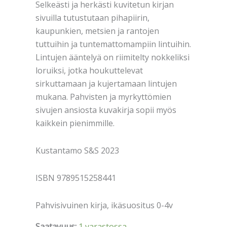
Selkeästi ja herkästi kuvitetun kirjan
sivuilla tutustutaan pihapiirin,
kaupunkien, metsien ja rantojen
tuttuihin ja tuntemattomampiin lintuihin.
Lintujen ääntelyä on riimitelty nokkeliksi
loruiksi, jotka houkuttelevat
sirkuttamaan ja kujertamaan lintujen
mukana. Pahvisten ja myrkyttömien
sivujen ansiosta kuvakirja sopii myös
kaikkein pienimmille.
Kustantamo S&S 2023
ISBN 9789515258441
Pahvisivuinen kirja, ikäsuositus 0-4v
Saatavuus:
1 varastossa