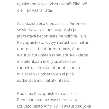
työskennellä yksityisetsivänä? Eikö työ
ole liian vaarallista?
Asiakkaista ei ole pulaa, sillä Ainon on
selviteltävä rakkaushuijauksia ja
jäljitettävä kadonneita henkilöitä. Kun
Kaivopuistosta löytyy raa’asti surmatun
nuoren silittäjättären ruumis, Aino
ajautuu tutkimaan tapausta. Kaikkia se
ei kuitenkaan miellytä, etenkään
tunnettua rikoskomisariota, jonka
mielestä yksityisetsivien ei pidä
sotkeutua murhatutkintaan.
Kuolema Kaivopuistossa on Terhi
Rannelan uuden cosy crime -sarja
Etsivätoimisto Aino Tyllin avausosa, joka