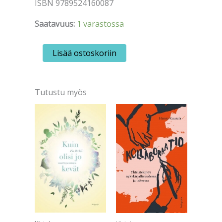
ISBN 9789524160087
Saatavuus:
1 varastossa
Tuomivaara,
Lisää ostoskoriin
Outi:
Eka
ruokakirja
-
Tutustu myös
Samasta
padasta
määrä