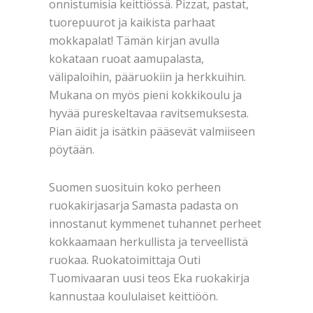
onnistumisia keittiössä. Pizzat, pastat,
tuorepuurot ja kaikista parhaat
mokkapalat! Tämän kirjan avulla
kokataan ruoat aamupalasta,
välipaloihin, pääruokiin ja herkkuihin.
Mukana on myös pieni kokkikoulu ja
hyvää pureskeltavaa ravitsemuksesta.
Pian äidit ja isätkin pääsevät valmiiseen
pöytään.
Suomen suosituin koko perheen
ruokakirjasarja Samasta padasta on
innostanut kymmenet tuhannet perheet
kokkaamaan herkullista ja terveellistä
ruokaa. Ruokatoimittaja Outi
Tuomivaaran uusi teos Eka ruokakirja
kannustaa koululaiset keittiöön.