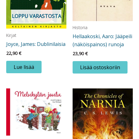
LOPPU VARASTOSTA
Historia
Kirjat
Hellaakoski, Aaro: Jääpeili
Joyce, James: Dublinilaisia
(näköispainos) runoja
22,90
€
23,90
€
Lue lisää
Lisää ostoskoriin