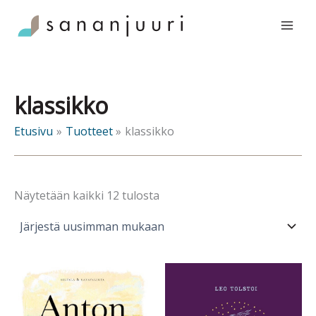
Siirry
sisältöön
klassikko
Etusivu
Tuotteet
klassikko
Sorted
Näytetään kaikki 12 tulosta
by
latest