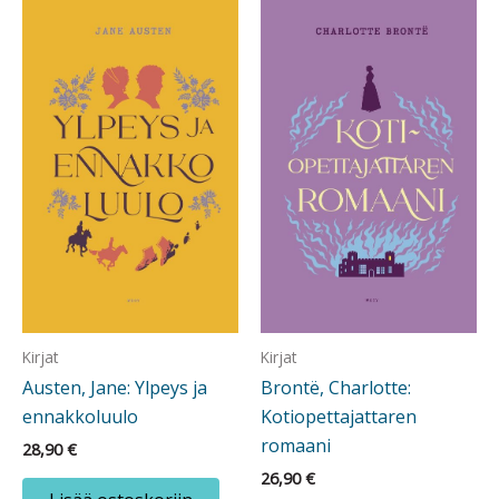
Kirjat
Kirjat
Austen, Jane: Ylpeys ja
Brontë, Charlotte:
ennakkoluulo
Kotiopettajattaren
romaani
28,90
€
26,90
€