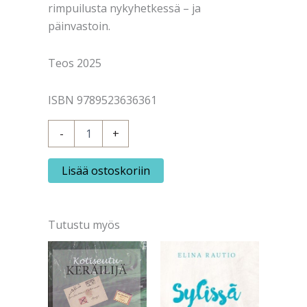
rimpuilusta nykyhetkessä – ja
päinvastoin.
Teos 2025
ISBN 9789523636361
Niemi,
-
+
Marjo:
Pienen
budjetin
Lisää ostoskoriin
sotaelokuva
määrä
Tutustu myös