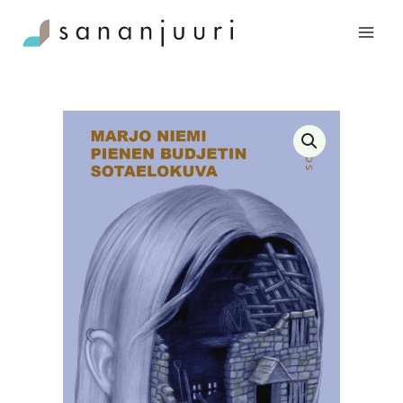
Siirry
budjetin
sisältöön
sotaelokuva
määrä