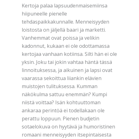
Kertoja palaa lapsuudenmaisemiinsa
hiipuneelle pienelle
tehdaspaikkakunnalle. Menneisyyden
loistosta on jäljellä baari ja marketti.
Vanhemmat ovat poissa ja velikin
kadonnut, kukaan ei ole odottamassa
kertojaa vanhaan kotiinsa. Silti hän ei ole
yksin. Joku tai jokin vahtaa häntä tässä
linnoituksessa, ja aikuinen ja lapsi ovat
vaarassa sekoittua liiankin elävien
muistojen tulituksessa. Kumman
näkökulma sattuu enemmän? Kumpi
niistä voittaa? Isän kohtuuttoman
ankaraa perintöä ei todellakaan ole
perattu loppuun. Pienen budjetin
sotaelokuva on hyytävä ja humoristinen
romaani menneisyyden itsepintaisesta