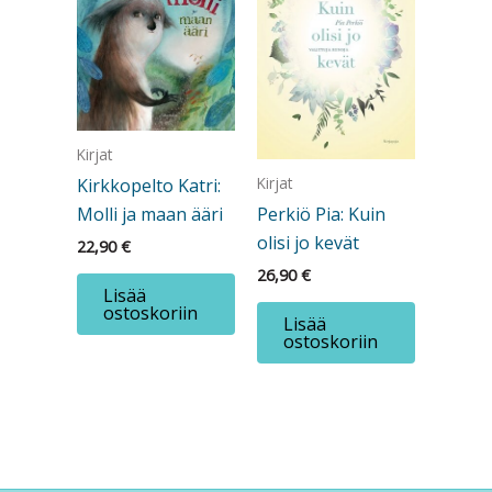
Kirjat
Kirjat
Kirkkopelto Katri:
Molli ja maan ääri
Perkiö Pia: Kuin
olisi jo kevät
22,90
€
26,90
€
Lisää
ostoskoriin
Lisää
ostoskoriin