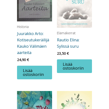
Historia
Elämäkerrat
Juurakko Arto:
Rautio Elina:
Kotiseutukeräilijä
Sylissä suru
Kauko Välimäen
aarteita
23,50
€
24,90
€
Lisää
ostoskoriin
Lisää
ostoskoriin