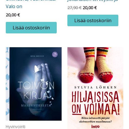
Valo on
Alkuperäinen
Nykyinen
27,90
€
20,00
€
hinta
hinta
20,00
€
oli:
on:
Lisää ostoskoriin
27,90 €.
20,00 €.
Lisää ostoskoriin
Hyvinvointi