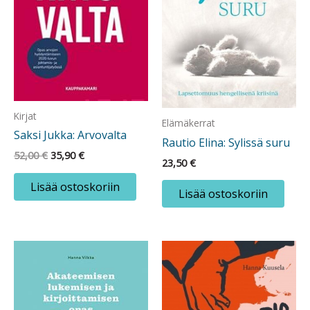
Kirjat
Elämäkerrat
Saksi Jukka: Arvovalta
Rautio Elina: Sylissä suru
Alkuperäinen
Nykyinen
52,00
€
35,90
€
23,50
€
hinta
hinta
oli:
on:
Lisää ostoskoriin
52,00 €.
35,90 €.
Lisää ostoskoriin