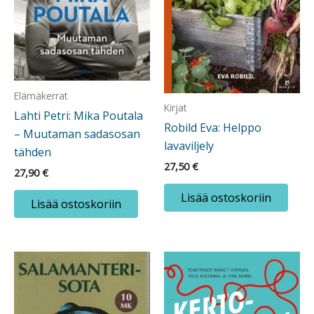
Elämäkerrat
Kirjat
Lahti Petri: Mika Poutala
Robild Eva: Helppo
– Muutaman sadasosan
lavaviljely
tähden
27,50
€
27,90
€
Lisää ostoskoriin
Lisää ostoskoriin