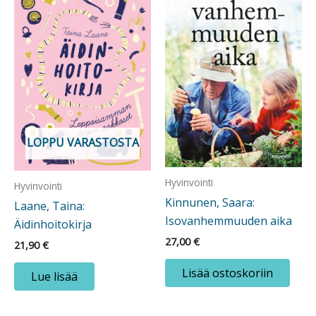
LOPPU VARASTOSTA
Hyvinvointi
Hyvinvointi
Kinnunen, Saara:
Laane, Taina:
Isovanhemmuuden aika
Äidinhoitokirja
27,00
€
21,90
€
Lisää ostoskoriin
Lue lisää