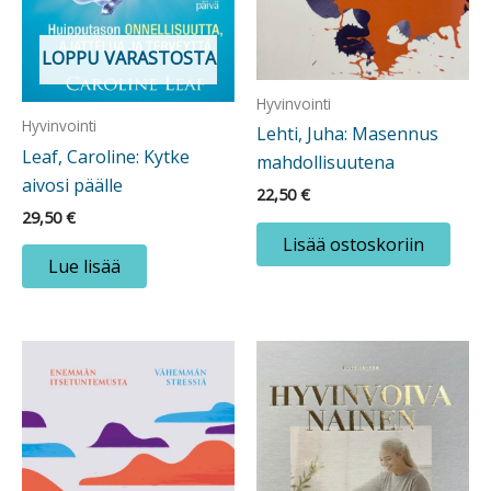
LOPPU VARASTOSTA
Hyvinvointi
Hyvinvointi
Lehti, Juha: Masennus
Leaf, Caroline: Kytke
mahdollisuutena
aivosi päälle
22,50
€
29,50
€
Lisää ostoskoriin
Lue lisää