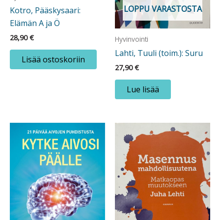
LOPPU VARASTOSTA
Kotro, Pääskysaari:
Elämän A ja Ö
28,90
€
Hyvinvointi
Lahti, Tuuli (toim.): Suru
Lisää ostoskoriin
27,90
€
Lue lisää