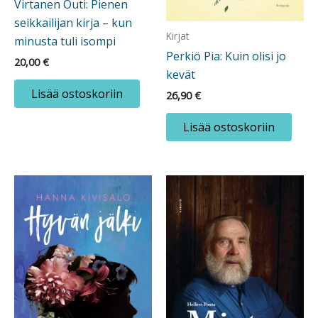
Virtanen Outi: Pienen
seikkailijan kirja – kun
Kirjat
minusta tuli isompi
Perkiö Pia: Kuin olisi jo
20,00
€
kevät
Lisää ostoskoriin
26,90
€
Lisää ostoskoriin