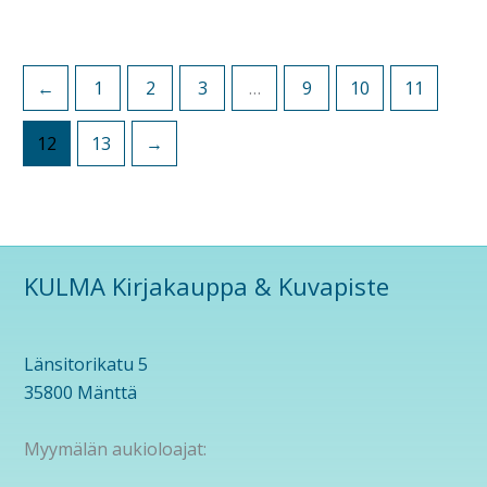
←
1
2
3
…
9
10
11
12
13
→
KULMA Kirjakauppa & Kuvapiste
Länsitorikatu 5
35800 Mänttä
Myymälän aukioloajat: