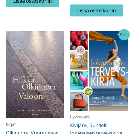
Lisää ostoskoriin
Lisää ostoskoriin
Sale!
Hyvinvointi
Kirjat
Kivijärvi, Sundell:
Olkinuora, Vuorenmaa:
Jokanaisen terveyskirja