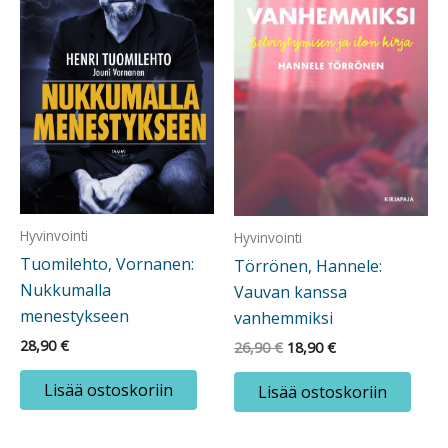
Hyvinvointi
Hyvinvointi
Tuomilehto, Vornanen:
Törrönen, Hannele:
Nukkumalla
Vauvan kanssa
menestykseen
vanhemmiksi
28,90
€
Alkuperäinen
Nykyinen
26,90
€
18,90
€
hinta
hinta
oli:
on:
Lisää ostoskoriin
Lisää ostoskoriin
26,90 €.
18,90 €.