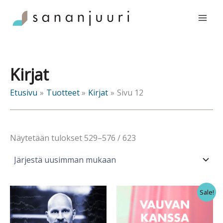
Siirry
sisältöön
Kirjat
Etusivu
Tuotteet
Kirjat
Sivu 12
Sorted
Näytetään tulokset 529–576 / 623
by
latest
Sale!