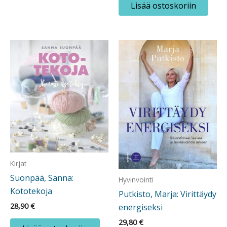
Lisää ostoskoriin
Kirjat
Suonpää, Sanna:
Hyvinvointi
Kototekoja
Putkisto, Marja: Virittäydy
28,90
€
energiseksi
29,80
€