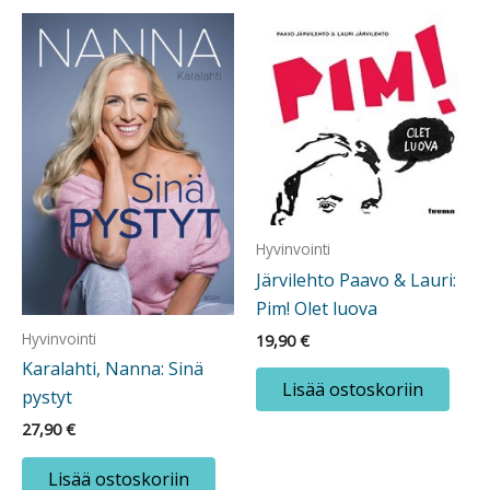
Hyvinvointi
Järvilehto Paavo & Lauri:
Pim! Olet luova
Hyvinvointi
19,90
€
Karalahti, Nanna: Sinä
Lisää ostoskoriin
pystyt
27,90
€
Lisää ostoskoriin