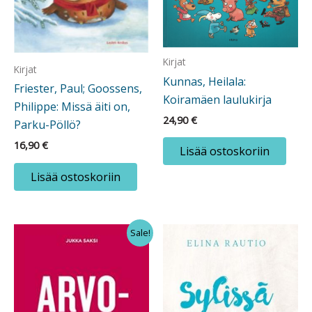
Kirjat
Kirjat
Kunnas, Heilala:
Friester, Paul; Goossens,
Koiramäen laulukirja
Philippe: Missä äiti on,
24,90
€
Parku-Pöllö?
16,90
€
Lisää ostoskoriin
Lisää ostoskoriin
Sale!